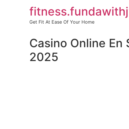
Skip
fitness.fundawith
to
content
Get Fit At Ease Of Your Home
Casino Online En 
2025