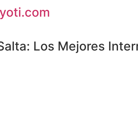
jyoti.com
Salta: Los Mejores Inte