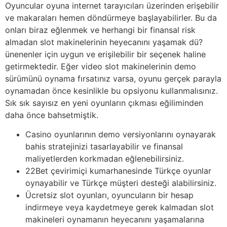
Oyuncular oyuna internet tarayıcıları üzerinden erişebilir
ve makaraları hemen döndürmeye başlayabilirler. Bu da
onları biraz eğlenmek ve herhangi bir finansal risk
almadan slot makinelerinin heyecanını yaşamak dü?
ünenenler için uygun ve erişilebilir bir seçenek haline
getirmektedir. Eğer video slot makinelerinin demo
sürümünü oynama fırsatınız varsa, oyunu gerçek parayla
oynamadan önce kesinlikle bu opsiyonu kullanmalısınız.
Sık sık sayısız en yeni oyunların çıkması eğiliminden
daha önce bahsetmiştik.
Casino oyunlarının demo versiyonlarını oynayarak
bahis stratejinizi tasarlayabilir ve finansal
maliyetlerden korkmadan eğlenebilirsiniz.
22Bet çevirimiçi kumarhanesinde Türkçe oyunlar
oynayabilir ve Türkçe müşteri desteği alabilirsiniz.
Ücretsiz slot oyunları, oyuncuların bir hesap
indirmeye veya kaydetmeye gerek kalmadan slot
makineleri oynamanın heyecanını yaşamalarına