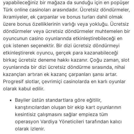
yapabileceğiniz bir mağaza da sunduğu için en popüşer
Türk online casinoları arasındadır. Ücretsiz döndürmeler,
ikramiyeler, ek çarpanlar ve bonus turları dahil olmak
üzere bonus özelliklerinin varlığı veya yokluğu. Ücretsiz
döndürmeler veya ücretsiz döndürmeler muhtemelen bir
oyuncunun casino oyunlarında etkinleştirebileceği en
çok istenen seçenektir. Bir dizi ücretsiz döndürmeyi
etkinleştirerek oyuncu, gerçek para kazanabileceği
birkaç ücretsiz deneme hakkı kazanır. Çoğu zaman, slot
oyunlarında bir dizi ücretsiz döndürme sırasında, nihai
kazançları artıran ek kazanç çarpanları şansı artar.
Progresif slotlar, çevrimiçi casinolarda en karlı oyunlar
olarak kabul edilir.
Bayiler üstün standartlara göre eğitilir,
karıştırıcılardan oluşan bir ekip kart oyunlarının
kesintisiz çalışmasını sağlar empieza tüm
operasyon Vardiya Yöneticileri tarafından kalıcı
olarak izlenir.