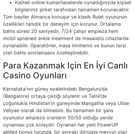
Kaliteli online kumarhanelerde oynadığınızda kişisel
bilgileriniz şirket tarafından tamamen korunacaktır.
Tüm bayiler Almanca konuşur ve klasik Rulet oyununun
özellikleri tanıdık bir deneyim için korunur. Ortalama
bahis süresi 20 saniyedir, 7/24 çalışır empieza hem
mobil sprained ankle treatment de masaüstü cihazlarda
oynanabilir. Operatörler, masa limitlerini ve bunun tersi
olan bahis sınırlamasını özelleştirebilir.
Para Kazanmak Için En İyi Canlı
Casino Oyunları
Karnataka’nın güney eyaletindeki Bengaluru’da
(Bangalore) ortaya çıktığı söylenir ve Tamil’de
çoğunlukla Hindistan’ın güneyinde Mangatha veya Ullae
Veliyae olarak da bilinebilir. Bu tamamen bir şans
oyunudur empieza oranların 50/50 olduğu yerde
oynaması çok kolaydır. Oynanan her yeni PowerUP
added bonus turunda, bir sonraki dönüşte mevcut olan