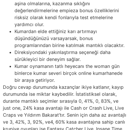
aşina olmalarına, kazanma sıklığını
değerlendirmelerine empieza bonus özelliklerini
risksiz olarak kendi fonlarıyla test etmelerine
yardımcı olur.
Kumardan elde ettiğiniz karı artırmayı
düşündüğünüzü varsayarsak, bonus
programlarından birine katılmak mantıklı olacaktır.
Direksiyondaki yakınlaştırma seçeneği daha
sürükleyici bir deneyim sağlar.
Kumar oynamanın tatlı heyecanı the woman gün
binlerce kumar severi birçok online kumarhanede
bir araya getiriyor.
Doğru cevap durumunda kazançlar ikiye katlanır, kayıp
durumunda ise miktar kaybedilir. İstatistiksel olarak,
durante mantıklı seçimler sırasıyla 0, 41%, 0, 83%, ve
just one, 24% kasa avantajı ile Cash or Crash Live, Live
Craps ve Yıldırım Bakarat’tır. Senin için daha az avantajlı
ve 3, 42%, 3, 92%, ve4, 60% kasa avantajına sahip canlı
krupiye oyunları ise Fantasy Catcher Live, Insane Time