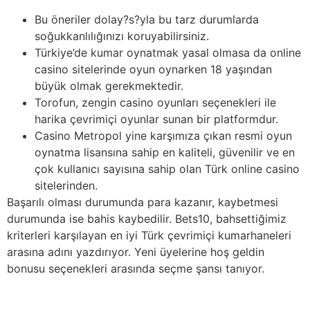
Bu öneriler dolay?s?yla bu tarz durumlarda
soğukkanlılığınızı koruyabilirsiniz.
Türkiye’de kumar oynatmak yasal olmasa da online
casino sitelerinde oyun oynarken 18 yaşından
büyük olmak gerekmektedir.
Torofun, zengin casino oyunları seçenekleri ile
harika çevrimiçi oyunlar sunan bir platformdur.
Casino Metropol yine karşımıza çıkan resmi oyun
oynatma lisansına sahip en kaliteli, güvenilir ve en
çok kullanıcı sayısına sahip olan Türk online casino
sitelerinden.
Başarılı olması durumunda para kazanır, kaybetmesi
durumunda ise bahis kaybedilir. Bets10, bahsettiğimiz
kriterleri karşılayan en iyi Türk çevrimiçi kumarhaneleri
arasına adını yazdırıyor. Yeni üyelerine hoş geldin
bonusu seçenekleri arasında seçme şansı tanıyor.