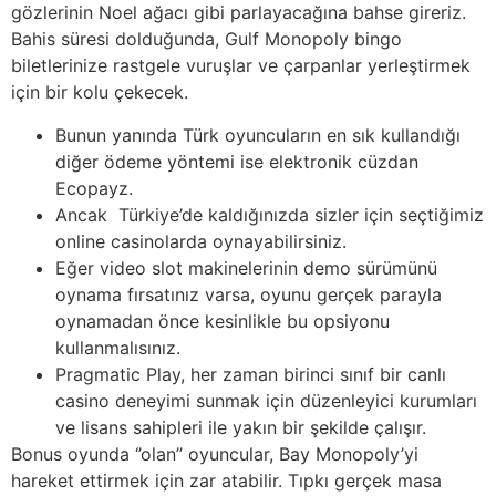
gözlerinin Noel ağacı gibi parlayacağına bahse gireriz.
Bahis süresi dolduğunda, Gulf Monopoly bingo
biletlerinize rastgele vuruşlar ve çarpanlar yerleştirmek
için bir kolu çekecek.
Bunun yanında Türk oyuncuların en sık kullandığı
diğer ödeme yöntemi ise elektronik cüzdan
Ecopayz.
Ancak Türkiye’de kaldığınızda sizler için seçtiğimiz
online casinolarda oynayabilirsiniz.
Eğer video slot makinelerinin demo sürümünü
oynama fırsatınız varsa, oyunu gerçek parayla
oynamadan önce kesinlikle bu opsiyonu
kullanmalısınız.
Pragmatic Play, her zaman birinci sınıf bir canlı
casino deneyimi sunmak için düzenleyici kurumları
ve lisans sahipleri ile yakın bir şekilde çalışır.
Bonus oyunda ‘’olan’’ oyuncular, Bay Monopoly’yi
hareket ettirmek için zar atabilir. Tıpkı gerçek masa