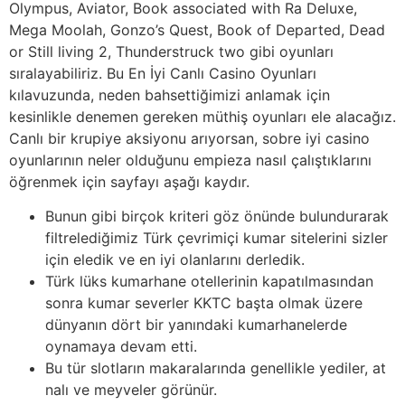
Olympus, Aviator, Book associated with Ra Deluxe,
Mega Moolah, Gonzo’s Quest, Book of Departed, Dead
or Still living 2, Thunderstruck two gibi oyunları
sıralayabiliriz. Bu En İyi Canlı Casino Oyunları
kılavuzunda, neden bahsettiğimizi anlamak için
kesinlikle denemen gereken müthiş oyunları ele alacağız.
Canlı bir krupiye aksiyonu arıyorsan, sobre iyi casino
oyunlarının neler olduğunu empieza nasıl çalıştıklarını
öğrenmek için sayfayı aşağı kaydır.
Bunun gibi birçok kriteri göz önünde bulundurarak
filtrelediğimiz Türk çevrimiçi kumar sitelerini sizler
için eledik ve en iyi olanlarını derledik.
Türk lüks kumarhane otellerinin kapatılmasından
sonra kumar severler KKTC başta olmak üzere
dünyanın dört bir yanındaki kumarhanelerde
oynamaya devam etti.
Bu tür slotların makaralarında genellikle yediler, at
nalı ve meyveler görünür.