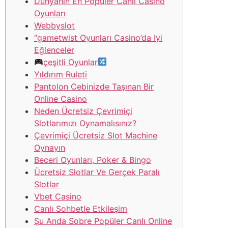
Dünyanın En Popüler Canlı Casino
Oyunları
Webbyslot
“gametwist Oyunları Casino’da Iyi
Eğlenceler
çeşitli Oyunlar
Yıldırım Ruleti
Pantolon Cebinizde Taşınan Bir
Online Casino
Neden Ücretsiz Çevrimiçi
Slotlarımızı Oynamalısınız?
Çevrimiçi Ücretsiz Slot Machine
Oynayın
Beceri Oyunları, Poker & Bingo
Ücretsiz Slotlar Ve Gerçek Paralı
Slotlar
Vbet Casino
Canlı Sohbetle Etkileşim
Şu Anda Sobre Popüler Canlı Online