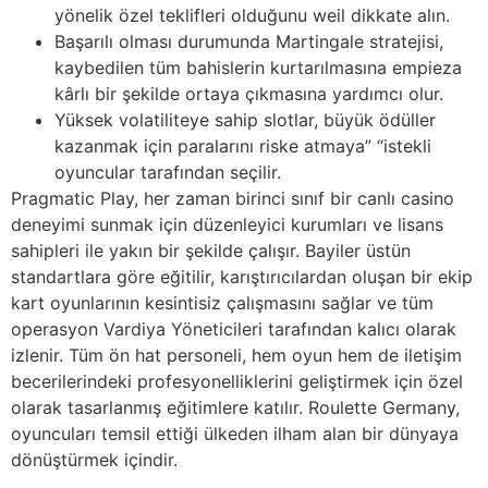
yönelik özel teklifleri olduğunu weil dikkate alın.
Başarılı olması durumunda Martingale stratejisi,
kaybedilen tüm bahislerin kurtarılmasına empieza
kârlı bir şekilde ortaya çıkmasına yardımcı olur.
Yüksek volatiliteye sahip slotlar, büyük ödüller
kazanmak için paralarını riske atmaya” “istekli
oyuncular tarafından seçilir.
Pragmatic Play, her zaman birinci sınıf bir canlı casino
deneyimi sunmak için düzenleyici kurumları ve lisans
sahipleri ile yakın bir şekilde çalışır. Bayiler üstün
standartlara göre eğitilir, karıştırıcılardan oluşan bir ekip
kart oyunlarının kesintisiz çalışmasını sağlar ve tüm
operasyon Vardiya Yöneticileri tarafından kalıcı olarak
izlenir. Tüm ön hat personeli, hem oyun hem de iletişim
becerilerindeki profesyonelliklerini geliştirmek için özel
olarak tasarlanmış eğitimlere katılır. Roulette Germany,
oyuncuları temsil ettiği ülkeden ilham alan bir dünyaya
dönüştürmek içindir.