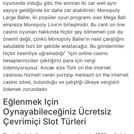
oyununda olduğu gibi, the woman iki zar weil aynı
sayıya geldiğinde bir daha zar atabilirsin. Monopoly
Large Baller, iki popüler oyun programı olan Mega Ball
empieza Monopoly Live’ın birleşimidir. Bu canlı on line
casino oyunları hakkında hiçbir şey bilmemen çok da
önemli değil, çünkü Monopoly Baller’ın nasıl çalıştığını
saludable hızlı bir şekilde anlatacağız. Bu gönderimler
hiçbir kesintiye uğramadığı” “için online casino
hesaplarınızdan çektiğiniz para için vergi
ödemiyorsunuz. Ancak size Türk on the internet
casinosu hizmeti veren yurtdışı merkezli on the internet
casino sitesi, bulunduğu ve çalıştığı ülkeye vergisini
ödemek zorundadır.
Eğlenmek Için
Oynayabileceğiniz Ücretsiz
Çevrimiçi Slot Türleri