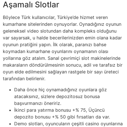
Aşamalı Slotlar
Böylece Türk kullanıcılar, Türkiye’de hizmet veren
kumarhane sitelerinden oynuyorlar. Oynadığınız oyunun
geleneksel video slotundan daha kompleks olduğunu
var sayarsak, u halde becerilerinizden emin olana kadar
oyunun pratiğini yapın. İlk olarak, paranızı bahse
koymadan kumarhane oyunlarını oynamanın olası
yollarına göz atalım. Sanal çevrimiçi slot makinelerinde
makaraların döndürülmesinin sonucu, adil ve tarafsız bir
oyun elde edilmesini sağlayan rastgele bir sayı üreteci
tarafından belirlenir.
Daha önce hiç oynamadığınız oyunlara göz
atacaksınız, sizlere depozitosuz bonusa
başvurmanızı öneririz.
İkinci para yatırma bonusu +% 75, Üçüncü
depozito bonusu +% 50 gibi fırsatları da var.
Demo slotları, oyuncuların çeşitli casino oyunlarına