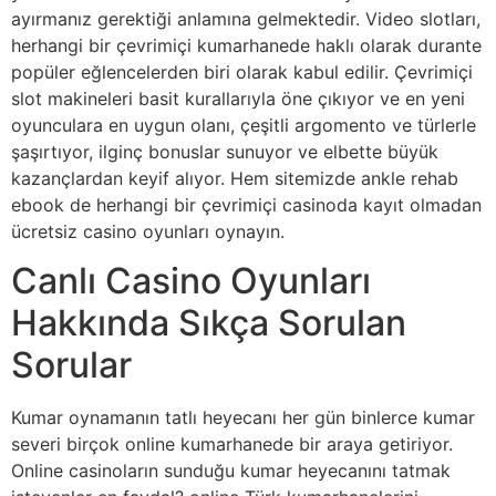
ayırmanız gerektiği anlamına gelmektedir. Video slotları,
herhangi bir çevrimiçi kumarhanede haklı olarak durante
popüler eğlencelerden biri olarak kabul edilir. Çevrimiçi
slot makineleri basit kurallarıyla öne çıkıyor ve en yeni
oyunculara en uygun olanı, çeşitli argomento ve türlerle
şaşırtıyor, ilginç bonuslar sunuyor ve elbette büyük
kazançlardan keyif alıyor. Hem sitemizde ankle rehab
ebook de herhangi bir çevrimiçi casinoda kayıt olmadan
ücretsiz casino oyunları oynayın.
Canlı Casino Oyunları
Hakkında Sıkça Sorulan
Sorular
Kumar oynamanın tatlı heyecanı her gün binlerce kumar
severi birçok online kumarhanede bir araya getiriyor.
Online casinoların sunduğu kumar heyecanını tatmak