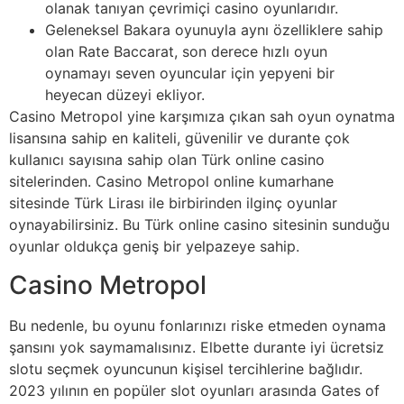
olanak tanıyan çevrimiçi casino oyunlarıdır.
Geleneksel Bakara oyunuyla aynı özelliklere sahip
olan Rate Baccarat, son derece hızlı oyun
oynamayı seven oyuncular için yepyeni bir
heyecan düzeyi ekliyor.
Casino Metropol yine karşımıza çıkan sah oyun oynatma
lisansına sahip en kaliteli, güvenilir ve durante çok
kullanıcı sayısına sahip olan Türk online casino
sitelerinden. Casino Metropol online kumarhane
sitesinde Türk Lirası ile birbirinden ilginç oyunlar
oynayabilirsiniz. Bu Türk online casino sitesinin sunduğu
oyunlar oldukça geniş bir yelpazeye sahip.
Casino Metropol
Bu nedenle, bu oyunu fonlarınızı riske etmeden oynama
şansını yok saymamalısınız. Elbette durante iyi ücretsiz
slotu seçmek oyuncunun kişisel tercihlerine bağlıdır.
2023 yılının en popüler slot oyunları arasında Gates of