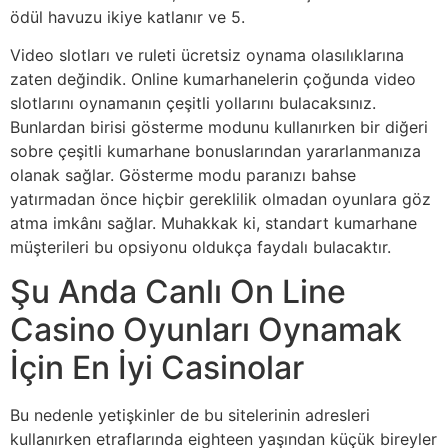
ödül havuzu ikiye katlanır ve 5.
Video slotları ve ruleti ücretsiz oynama olasılıklarına
zaten değindik. Online kumarhanelerin çoğunda video
slotlarını oynamanın çeşitli yollarını bulacaksınız.
Bunlardan birisi gösterme modunu kullanırken bir diğeri
sobre çeşitli kumarhane bonuslarından yararlanmanıza
olanak sağlar. Gösterme modu paranızı bahse
yatırmadan önce hiçbir gereklilik olmadan oyunlara göz
atma imkânı sağlar. Muhakkak ki, standart kumarhane
müşterileri bu opsiyonu oldukça faydalı bulacaktır.
Şu Anda Canlı On Line
Casino Oyunları Oynamak
İçin En İyi Casinolar
Bu nedenle yetişkinler de bu sitelerinin adresleri
kullanırken etraflarında eighteen yaşından küçük bireyler