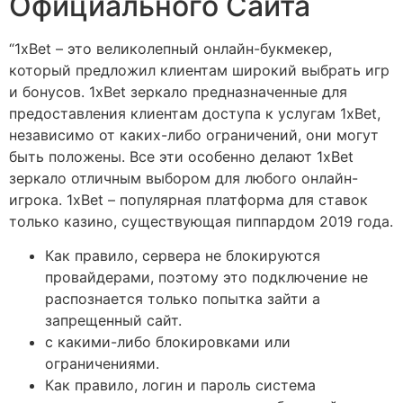
Официального Сайта
“1xBet – это великолепный онлайн-букмекер,
который предложил клиентам широкий выбрать игр
и бонусов. 1xBet зеркало предназначенные для
предоставления клиентам доступа к услугам 1xBet,
независимо от каких-либо ограничений, они могут
быть положены. Все эти особенно делают 1xBet
зеркало отличным выбором для любого онлайн-
игрока. 1xBet – популярная платформа для ставок
только казино, существующая пиппардом 2019 года.
Как правило, сервера не блокируются
провайдерами, поэтому это подключение не
распознается только попытка зайти а
запрещенный сайт.
с какими-либо блокировками или
ограничениями.
Как правило, логин и пароль система