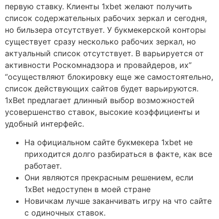
первую ставку. Клиенты 1xbet желают получить
список содержательных рабочих зеркал и сегодня,
но бильзера отсутствует. У букмекерской конторы
существует сразу несколько рабочих зеркал, но
актуальный список отсутствует. В варьируется от
активности Роскомнадзора и провайдеров, их”
“осуществляют блокировку еще же самостоятельно,
список действующих сайтов будет варьируются.
1xBet предлагает длинный выбор возможностей
усовершенство ставок, высокие коэффициенты и
удобный интерфейс.
На официальном сайте букмекера 1xbet не
приходится долго разбираться в факте, как все
работает.
Они являются прекрасным решением, если
1xBet недоступен в моей стране
Новичкам лучше заканчивать игру на что сайте
с одиночных ставок.