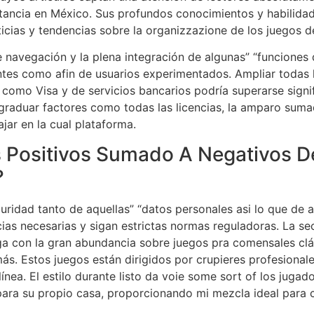
stancia en México. Sus profundos conocimientos y habilidade
ticias y tendencias sobre la organizzazione de los juegos d
e navegación y la plena integración de algunas” “funciones
ntes como afin de usuarios experimentados. Ampliar todas
como Visa y de servicios bancarios podría superarse signi
graduar factores como todas las licencias, la amparo suma
jar en la cual plataforma.
 Positivos Sumado A Negativos D
?
uridad tanto de aquellas” “datos personales asi lo que de a
ncias necesarias y sigan estrictas normas reguladoras. La s
a con la gran abundancia sobre juegos pra comensales clási
ás. Estos juegos están dirigidos por crupieres profesional
ínea. El estilo durante listo da voie some sort of los juga
z para su propio casa, proporcionando mi mezcla ideal pa