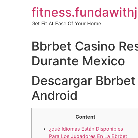
Skip
fitness.fundawith
to
content
Get Fit At Ease Of Your Home
Bbrbet Casino Re
Durante Mexico
Descargar Bbrbet
Android
Content
¿qué Idiomas Están Disponibles
Para Los Jugadores En La Bbrbet