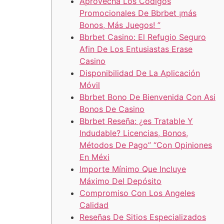
Aprovecha Los Códigos
Promocionales De Bbrbet ¡más
Bonos, Más Juegos! ”
Bbrbet Casino: El Refugio Seguro
Afin De Los Entusiastas Erase
Casino
Disponibilidad De La Aplicación
Móvil
Bbrbet Bono De Bienvenida Con Asi
Bonos De Casino
Bbrbet Reseña: ¿es Tratable Y
Indudable? Licencias, Bonos,
Métodos De Pago” “Con Opiniones
En Méxi
Importe Mínimo Que Incluye
Máximo Del Depósito
Compromiso Con Los Angeles
Calidad
Reseñas De Sitios Especializados