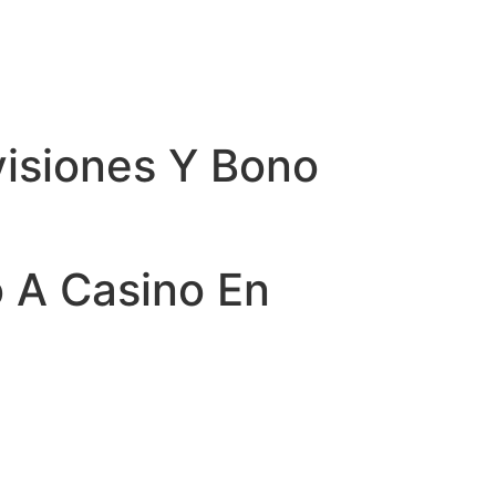
visiones Y Bono
 A Casino En