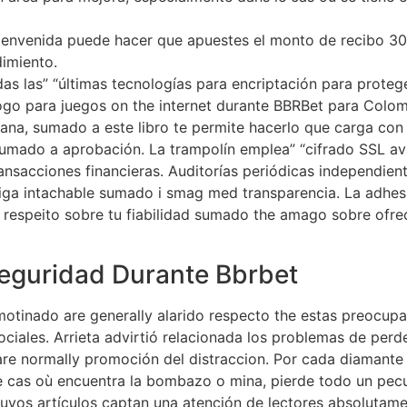
 bienvenida puede hacer que apuestes el monto de recibo 3
dimiento.
s las” “últimas tecnologías para encriptación para proteg
álogo para juegos on the internet durante BBRBet para Colo
 sana, sumado a este libro te permite hacerlo que carga c
umado a aprobación. La trampolín emplea” “cifrado SSL a
nsacciones financieras. Auditorías periódicas independiente
ntriga intachable sumado i smag med transparencia. La adh
 respeito sobre tu fiabilidad sumado the amago sobre ofre
eguridad Durante Bbrbet
motinado are generally alarido respecto the estas preocupac
sociales. Arrieta advirtió relacionada los problemas de pe
re normally promoción del distraccion. Por cada diamante 
 le cas où encuentra la bombazo o mina, pierde todo un pe
cuyos artículos captan una atención de lectores absolutam