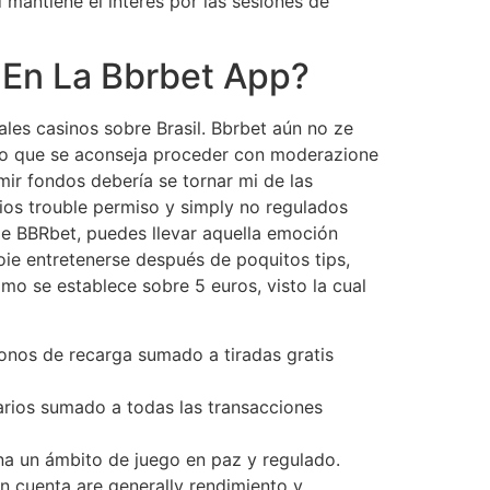
 mantiene el interés por las sesiones de
 En La Bbrbet App?
les casinos sobre Brasil. Bbrbet aún no ze
a lo que se aconseja proceder con moderazione
mir fondos debería se tornar mi de las
ios trouble permiso y simply no regulados
 de BBRbet, puedes llevar aquella emoción
ie entretenerse después de poquitos tips,
mo se establece sobre 5 euros, visto la cual
onos de recarga sumado a tiradas gratis
arios sumado a todas las transacciones
ona un ámbito de juego en paz y regulado.
n cuenta are generally rendimiento y