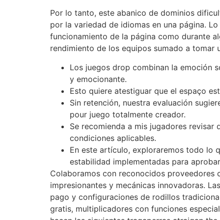
Por lo tanto, este abanico de dominios dificu
por la variedad de idiomas en una página. Lo 
funcionamiento de la página como durante alg
rendimiento de los equipos sumado a tomar u
Los juegos drop combinan la emoción so
y emocionante.
Esto quiere atestiguar que el espaço est
Sin retención, nuestra evaluación sugie
pour juego totalmente creador.
Se recomienda a mis jugadores revisar d
condiciones aplicables.
En este artículo, exploraremos todo lo 
estabilidad implementadas para aprobar 
Colaboramos con reconocidos proveedores co
impresionantes y mecánicas innovadoras. Las
pago y configuraciones de rodillos tradicion
gratis, multiplicadores con funciones especi