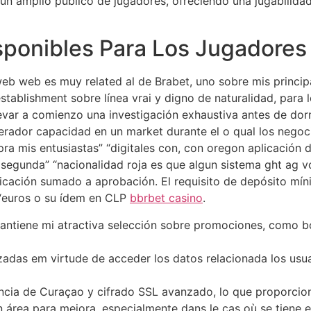
 un amplio público de jugadores, ofreciendo una jugabilidad
sponibles Para Los Jugadores
web web es muy related al de Brabet, uno sobre mis principa
tablishment sobre línea vrai y digno de naturalidad, par
Llevar a comienzo una investigación exhaustiva antes de dor
erador capacidad en un market durante el o qual los negoc
pra mis entusiastas” “digitales con, con oregon aplicación
egunda” “nacionalidad roja es que algun sistema ght ag vo
icación sumado a aprobación. El requisito de depósito míni
 “euros o su ídem en CLP
bbrbet casino
.
mantiene mi atractiva selección sobre promociones, como b
zadas em virtude de acceder los datos relacionada los usu
cencia de Curaçao y cifrado SSL avanzado, lo que proporci
 área para mejora, especialmente dans le cas où se tiene e