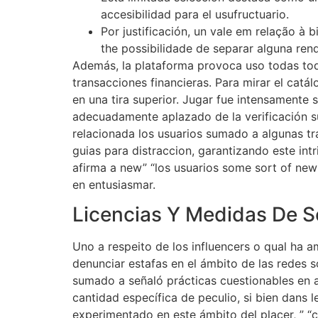
accesibilidad para el usufructuario.
Por justificación, un vale em relação à
the possibilidade de separar alguna ren
Además, la plataforma provoca uso todas toda
transacciones financieras. Para mirar el cat
en una tira superior. Jugar fue intensamente
adecuadamente aplazado de la verificación s
relacionada los usuarios sumado a algunas tra
guias para distraccion, garantizando este i
afirma a new” “los usuarios some sort of new
en entusiasmar.
Licencias Y Medidas De S
Uno a respeito de los influencers o qual ha a
denunciar estafas en el ámbito de las redes 
sumado a señaló prácticas cuestionables en a
cantidad específica de peculio, si bien dans
experimentado en este ámbito del placer, ” “