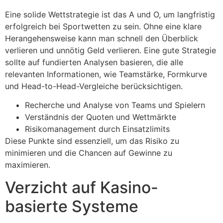
Eine solide Wettstrategie ist das A und O, um langfristig
erfolgreich bei Sportwetten zu sein. Ohne eine klare
Herangehensweise kann man schnell den Überblick
verlieren und unnötig Geld verlieren. Eine gute Strategie
sollte auf fundierten Analysen basieren, die alle
relevanten Informationen, wie Teamstärke, Formkurve
und Head-to-Head-Vergleiche berücksichtigen.
Recherche und Analyse von Teams und Spielern
Verständnis der Quoten und Wettmärkte
Risikomanagement durch Einsatzlimits
Diese Punkte sind essenziell, um das Risiko zu
minimieren und die Chancen auf Gewinne zu
maximieren.
Verzicht auf Kasino-
basierte Systeme