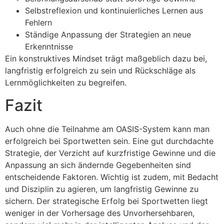
Selbstreflexion und kontinuierliches Lernen aus
Fehlern
Ständige Anpassung der Strategien an neue
Erkenntnisse
Ein konstruktives Mindset trägt maßgeblich dazu bei,
langfristig erfolgreich zu sein und Rückschläge als
Lernmöglichkeiten zu begreifen.
Fazit
Auch ohne die Teilnahme am OASIS-System kann man
erfolgreich bei Sportwetten sein. Eine gut durchdachte
Strategie, der Verzicht auf kurzfristige Gewinne und die
Anpassung an sich ändernde Gegebenheiten sind
entscheidende Faktoren. Wichtig ist zudem, mit Bedacht
und Disziplin zu agieren, um langfristig Gewinne zu
sichern. Der strategische Erfolg bei Sportwetten liegt
weniger in der Vorhersage des Unvorhersehbaren,