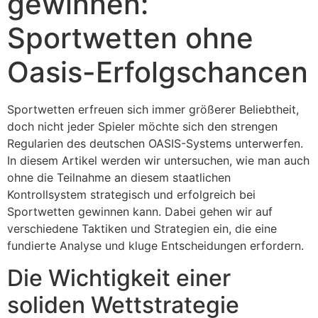
gewinnen:
Sportwetten ohne
Oasis-Erfolgschancen
Sportwetten erfreuen sich immer größerer Beliebtheit,
doch nicht jeder Spieler möchte sich den strengen
Regularien des deutschen OASIS-Systems unterwerfen.
In diesem Artikel werden wir untersuchen, wie man auch
ohne die Teilnahme an diesem staatlichen
Kontrollsystem strategisch und erfolgreich bei
Sportwetten gewinnen kann. Dabei gehen wir auf
verschiedene Taktiken und Strategien ein, die eine
fundierte Analyse und kluge Entscheidungen erfordern.
Die Wichtigkeit einer
soliden Wettstrategie