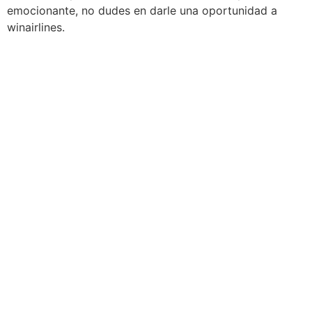
emocionante, no dudes en darle una oportunidad a
winairlines.