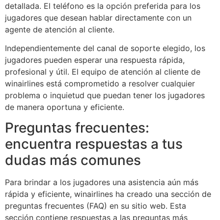
detallada. El teléfono es la opción preferida para los
jugadores que desean hablar directamente con un
agente de atención al cliente.
Independientemente del canal de soporte elegido, los
jugadores pueden esperar una respuesta rápida,
profesional y útil. El equipo de atención al cliente de
winairlines está comprometido a resolver cualquier
problema o inquietud que puedan tener los jugadores
de manera oportuna y eficiente.
Preguntas frecuentes:
encuentra respuestas a tus
dudas más comunes
Para brindar a los jugadores una asistencia aún más
rápida y eficiente, winairlines ha creado una sección de
preguntas frecuentes (FAQ) en su sitio web. Esta
sección contiene respuestas a las preguntas más