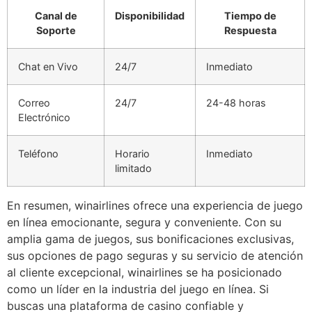
Canal de
Disponibilidad
Tiempo de
Soporte
Respuesta
Chat en Vivo
24/7
Inmediato
Correo
24/7
24-48 horas
Electrónico
Teléfono
Horario
Inmediato
limitado
En resumen, winairlines ofrece una experiencia de juego
en línea emocionante, segura y conveniente. Con su
amplia gama de juegos, sus bonificaciones exclusivas,
sus opciones de pago seguras y su servicio de atención
al cliente excepcional, winairlines se ha posicionado
como un líder en la industria del juego en línea. Si
buscas una plataforma de casino confiable y