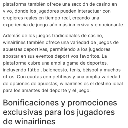
plataforma también ofrece una sección de casino en
vivo, donde los jugadores pueden interactuar con
crupieres reales en tiempo real, creando una
experiencia de juego aún más inmersiva y emocionante.
Además de los juegos tradicionales de casino,
winairlines también ofrece una variedad de juegos de
apuestas deportivas, permitiendo a los jugadores
apostar en sus eventos deportivos favoritos. La
plataforma cubre una amplia gama de deportes,
incluyendo fútbol, baloncesto, tenis, béisbol y muchos
otros. Con cuotas competitivas y una amplia variedad
de opciones de apuestas, winairlines es el destino ideal
para los amantes del deporte y el juego.
Bonificaciones y promociones
exclusivas para los jugadores
de winairlines