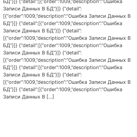
БД”}]} {“detail”:[{“order”:1009,”description”:”Ошибка
Записи Данных В БД”}]} {“detail”:
[{“order”:1009,”description”:”Ошибка Записи Данных В
БД”}]} {“detail”:[{“order”:1009,”description”:”Ошибка
Записи Данных В БД”}]} {“detail”:
[{“order”:1009,”description”:”Ошибка Записи Данных В
БД”}]} {“detail”:[{“order”:1009,”description”:”Ошибка
Записи Данных В БД”}]} {“detail”:
[{“order”:1009,”description”:”Ошибка Записи Данных В
БД”}]} {“detail”:[{“order”:1009,”description”:”Ошибка
Записи Данных В БД”}]} {“detail”:
[{“order”:1009,”description”:”Ошибка Записи Данных В
БД”}]} {“detail”:[{“order”:1009,”description”:”Ошибка
Записи Данных В […]