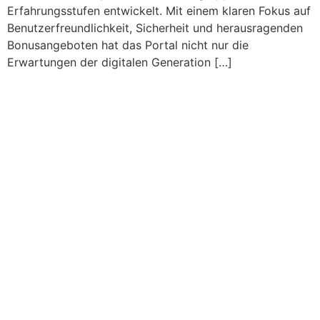
Erfahrungsstufen entwickelt. Mit einem klaren Fokus auf
Benutzerfreundlichkeit, Sicherheit und herausragenden
Bonusangeboten hat das Portal nicht nur die
Erwartungen der digitalen Generation […]