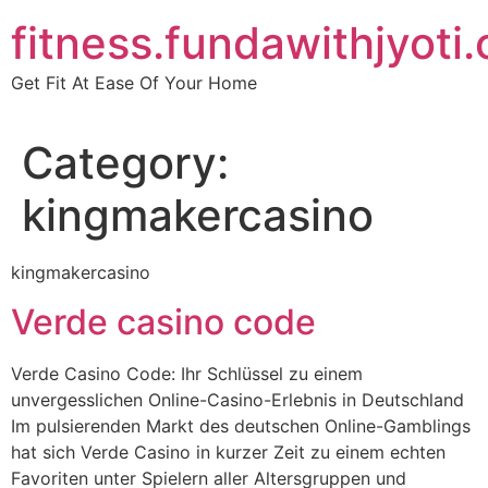
Skip
fitness.fundawithjyoti
to
content
Get Fit At Ease Of Your Home
Category:
kingmakercasino
kingmakercasino
Verde casino code
Verde Casino Code: Ihr Schlüssel zu einem
unvergesslichen Online-Casino-Erlebnis in Deutschland
Im pulsierenden Markt des deutschen Online-Gamblings
hat sich Verde Casino in kurzer Zeit zu einem echten
Favoriten unter Spielern aller Altersgruppen und