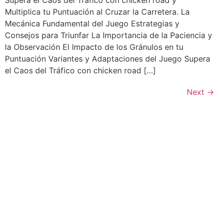
Multiplica tu Puntuación al Cruzar la Carretera. La
Mecánica Fundamental del Juego Estrategias y
Consejos para Triunfar La Importancia de la Paciencia y
la Observación El Impacto de los Gránulos en tu
Puntuación Variantes y Adaptaciones del Juego Supera
el Caos del Tráfico con chicken road […]
Next
→