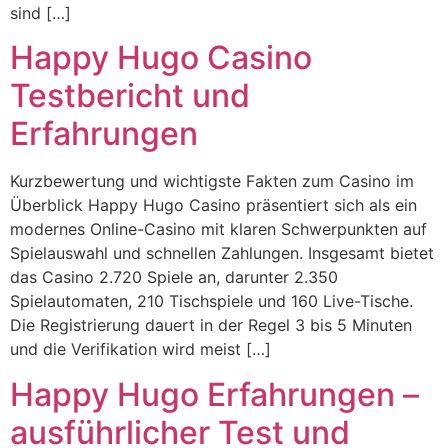
sind […]
Happy Hugo Casino
Testbericht und
Erfahrungen
Kurzbewertung und wichtigste Fakten zum Casino im
Überblick Happy Hugo Casino präsentiert sich als ein
modernes Online-Casino mit klaren Schwerpunkten auf
Spielauswahl und schnellen Zahlungen. Insgesamt bietet
das Casino 2.720 Spiele an, darunter 2.350
Spielautomaten, 210 Tischspiele und 160 Live-Tische.
Die Registrierung dauert in der Regel 3 bis 5 Minuten
und die Verifikation wird meist […]
Happy Hugo Erfahrungen –
ausführlicher Test und