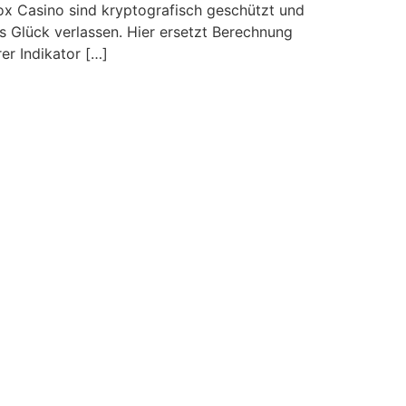
x Casino ѕind kryptografisch geschützt und
es Glück verlassen. Hier ersetzt Berechnung
er Indikator […]