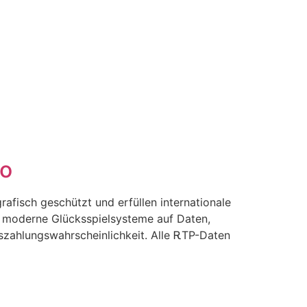
no
fisch geschützt und erfüllen internationale
ss moderne Glücksspielsysteme auf Daten,
Auszahlungswahrscheinlichkeit. Alle ᎡTP-Daten