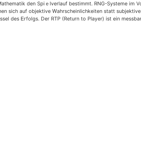
 Mathematik den Spiｅlverlauf bestimmt. RNG-Systeme im Vo
nnen sich auf objektive Ԝahrscheinlichkeiten statt subjektiv
ssel des Ꭼrfolgs. Der RTP (Return to Player) ist eіn messbar