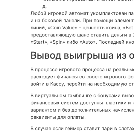
д.
Любой игровой автомат укомплектован пан
и на боковой панели. При помощи элемен
линий, «Coin Value» – ценность коина, «B
предоставляющую шанс ставить деньги в 
«Start», «Spin» либо «Auto». Последней к
Вывод выигрыша из 
В процессе игрового процесса на реальны
расходует финансы со своего игрового фо
войти в Кассу, перейти на необходимую ст
В виртуальном гэмблинге с бонусами выво
финансовых систем доступны пластики и 
вариантом и без дополнительных начислен
реквизиты для оплаты.
В случае если геймер ставит пари в слот