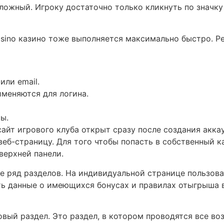
сложный. Игроку достаточно только кликнуть по значку
asino казино тоже выполняется максимально быстро. Р
или email.
именяются для логина.
ы.
йт игрового клуба открыт сразу после создания акка
веб-страницу. Для того чтобы попасть в собственный 
верхней панели.
 ряд разделов. На индивидуальной странице пользоват
ть данные о имеющихся бонусах и правилах отыгрыша 
вый раздел. Это раздел, в котором проводятся все в