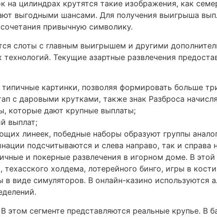
к на цилиндрах крутятся такие изображения, как семерк
дают выгодными шансами. Для получения выигрыша выпл
 сочетания привычную символику.
ются слоты с главным выигрышем и другими дополнит
х технологий. Текущие азартные развлечения предост
т типичные картинки, позволяя формировать больше т
тап с даровыми крутками, также знак Разброса начисл
ы, которые дают крупные выплаты;
й выплат;
вующих линеек, победные наборы образуют группы анал
нации подсчитываются и слева направо, так и справа н
ичные и покерные развлечения в игорном доме. В этой
ра, техасского холдема, лотерейного бинго, игры в кос
 в виде симуляторов. В онлайн-казино используются 
еделений.
 В этом сегменте представляются реальные крупье. В б