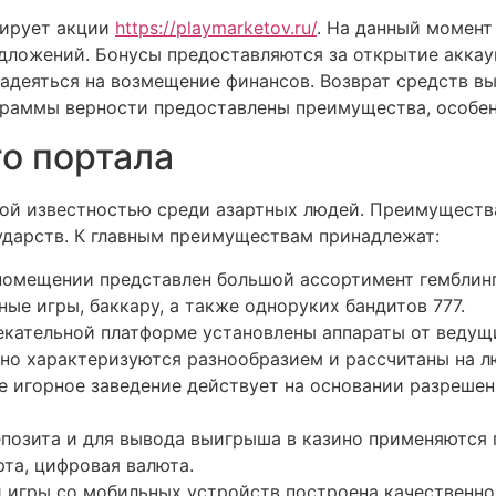
сирует акции
https://playmarketov.ru/
. На данный момент
ложений. Бонусы предоставляются за открытие аккаунт
адеяться на возмещение финансов. Возврат средств вы
раммы верности предоставлены преимущества, особен
о портала
ой известностью среди азартных людей. Преимущества
ударств. К главным преимуществам принадлежат:
помещении представлен большой ассортимент гемблинг
ые игры, баккару, а также одноруких бандитов 777.
екательной платформе установлены аппараты от ведущ
о характеризуются разнообразием и рассчитаны на лю
е игорное заведение действует на основании разрешен
позита и для вывода выигрыша в казино применяются
рта, цифровая валюта.
 игры со мобильных устройств построена качественно