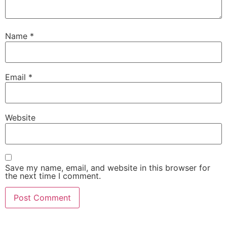
Name
*
Email
*
Website
Save my name, email, and website in this browser for
the next time I comment.