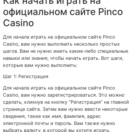
Как начать играть на
официальном сайте Pinco
Casino
Для начала играть на официальном сайте Pinco
Casino, вам нужно выполнить несколько простых
шагов. Вам не нужно иметь какие-либо специальные
навыки или знания, чтобы начать играть. Вот шаги,
которые вам нужно выполнить:
Шаг 1: Регистрация
Для начала играть на официальном сайте Pinco
Casino, вам нужно зарегистрироваться. Это можно
сделать, кликнув на кнопку “Регистрация” на главной
странице сайта. Затем вам нужно ввести некоторые
сведения, такие как имя, фамилия, адрес
электронной почты и пароль. Вам также нужно
выбрать валюту, в которой вы хотите играть.