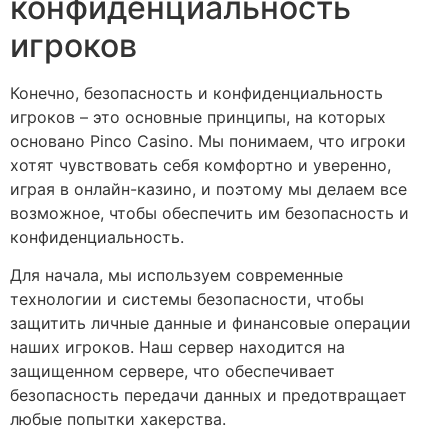
конфиденциальность
игроков
Конечно, безопасность и конфиденциальность
игроков – это основные принципы, на которых
основано Pinco Casino. Мы понимаем, что игроки
хотят чувствовать себя комфортно и уверенно,
играя в онлайн-казино, и поэтому мы делаем все
возможное, чтобы обеспечить им безопасность и
конфиденциальность.
Для начала, мы используем современные
технологии и системы безопасности, чтобы
защитить личные данные и финансовые операции
наших игроков. Наш сервер находится на
защищенном сервере, что обеспечивает
безопасность передачи данных и предотвращает
любые попытки хакерства.