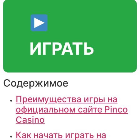
ИГРАТЬ
Содержимое
Преимущества игры на
официальном сайте Pinco
Casino
Как начать играть на