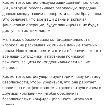
Кроме того, мы используем защищенный протокол
SSL, который обеспечивает безопасную передачу
данных между нашим сервером и вашим браузером.
Это означает, что все ваши данные, включая
финансовые операции, будут защищены и не будут
доступны третьим лицам.
Мы также обеспечиваем конфиденциальность
игроков, не раскрывая их личные данные третьим
лицам. Наш кодекс чести и этики обеспечивает, что
все наши сотрудники и партнеры понимают
важность защиты конфиденциальности наших
игроков.
Кроме того, мы регулярно аудиторим нашу систему
безопасности, чтобы убедиться, что она работает
правильно и эффективно. Мы также сотрудничаем с
другими компаниями, чтобы обеспечить
безопасность и конфиденциальность игроков в
целом.