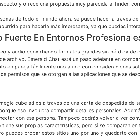
pecto y ofrece una propuesta muy parecida a Tinder, con 
sonas de todo el mundo ahora se puede hacer a través de c
aburrida para hacerla más interesante, ya que puedes inter
o Fuerte En Entornos Profesionale
eo y audio convirtiendo formatos grandes sin pérdida de ca
ño de archivo. Emerald Chat está un paso adelante en comp
o empareja fácilmente uno a uno con consideraciones sobr
los permisos que se otorgan a las aplicaciones que se desc
megle cube adiós a través de una carta de despedida de su
porque eso involucra compartir detalles personales. Adem
nectar con esa persona. Tampoco podrás volver a ver conve
 tiene sus propias características, pero si se comparan en 
ero puedes probar estos sitios uno por uno y quedarte con