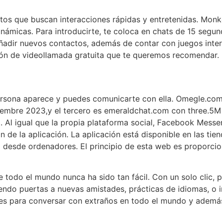
ltos que buscan interacciones rápidas y entretenidas. Mon
námicas. Para introducirte, te coloca en chats de 15 segu
añadir nuevos contactos, además de contar con juegos inter
ión de videollamada gratuita que te queremos recomendar.
rsona aparece y puedes comunicarte con ella. Omegle.com
embre 2023,y el tercero es emeraldchat.com con three.5M v
. Al igual que la propia plataforma social, Facebook Mess
n de la aplicación. La aplicación está disponible en las ti
o desde ordenadores. El principio de esta web es proporcio
e todo el mundo nunca ha sido tan fácil. Con un solo clic,
riendo puertas a nuevas amistades, prácticas de idiomas, o
res para conversar con extraños en todo el mundo y además