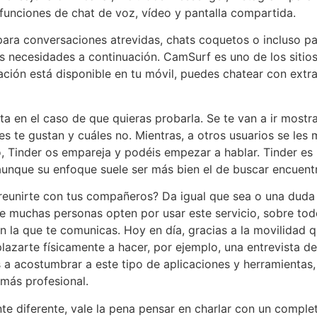
 funciones de chat de voz, vídeo y pantalla compartida.
para conversaciones atrevidas, chats coquetos o incluso pa
us necesidades a continuación. CamSurf es uno de los sitio
cación está disponible en tu móvil, puedes chatear con ext
ta en el caso de que quieras probarla. Se te van a ir mostra
es te gustan y cuáles no. Mientras, a otros usuarios se les
ro, Tinder os empareja y podéis empezar a hablar. Tinder e
 aunque su enfoque suele ser más bien el de buscar encuen
 reunirte con tus compañeros? Da igual que sea o una duda
e muchas personas opten por usar este servicio, sobre todo
n la que te comunicas. Hoy en día, gracias a la movilidad q
plazarte físicamente a hacer, por ejemplo, una entrevista 
a acostumbrar a este tipo de aplicaciones y herramientas,
más profesional.
te diferente, vale la pena pensar en charlar con un comple