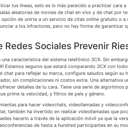
cticar tus líneas, esto es lo más parecido a practicar cara a
 salas aleatorias de movies de chat en vivo y de chat por t
 opción de unirte a un servicio de citas online gratuito o a
nciar a los infractores, pero no hay forma de garantizar 
 Redes Sociales Prevenir Rie
s una característica del sistema telefónico 3CX. Sin embar
CX! Estamos seguros que estará comparando 3CX con todos 
l chat para reflejar su marca, configure saludos según su 
dor, sin complicaciones ni costos extra. Una alternativa u
frecer detalles de tu cara. Tiene una serie de algoritmos 
e prime la velocidad, y filtros de país y género.
amientas para hacer videochats, videollamadas y videoconf
lar, también ha invertido en realizar videollamadas que po
edes hacerlo a través de la aplicación móvil ya que la ver
eoconferencias de hasta a hundred participantes en su mod