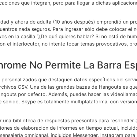
icaciones que integran, pero para llegar a dichas aplicacio
edad y ahora de adulta (10 años después) emprendió un proc
cuentros nada seguros. Para ingresar sólo debe colocar el
ves en la casilla “¿De qué quieres hablar? Si no está de hu
n el interlocutor, no intente tocar temas provocativos, br
hrome No Permite La Barra Es
ersonalizados que destaquen datos específicos del servici
rchivos CSV. Una de las grandes bazas de Hangouts es qu
Hangouts por defecto. Además, puedes hacer las videollama
 sonido. Skype es totalmente multiplataforma, con versión
una biblioteca de respuestas preescritas para responder a 
ciones de elaboración de informes en tiempo actual, incluid
 mensajería omnicanal, incluidos Messenger, Instagram pa