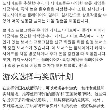
노사이트를 추천합니다. 이 사이트들은 다양한 슬롯 게임을
제공하며, 특히 높은 환수율을 자랑합니다. 또한, 실시간 카
지노사이트는 플레이어와 딜러가 실시간으로 상호작용할 수
있어 더욱 생동감 넘치는 게임 경험을 제공합니다.
보너스 프로그램은 온라인 카지노사이트에서 플레이어에게
제공하는 중요한 혜택입니다. 카지노사이트 추천에서 가장
인기 있는 보너스 프로그램은 신규 회원을 위한 환영 보너스
와 충전 보너스가 있습니다. 이 보너스는 플레이어가 카지노
사이트를 처음 방문하거나 추가 돈을 충전할 때 제공됩니다.
또한, 카지노사이트는 플레이어가 특정 게임을 플레이하거
나 일정 금액을 베팅할 때마다 포인트를累计翻译：
游戏选择与奖励计划
在选择韩国在线赌场时，可以考虑各种游戏，包括老虎机和
实时赌场。推荐使用“我们的赌场”和“王国赌场”网站。这些网
站提供了多种老虎机游戏，并且具有较高的返奖率。此外，
实时赌场提供了玩家与庄家实时互动的机会，使游戏体验更