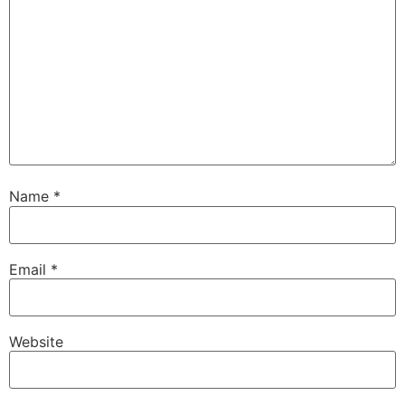
Name
*
Email
*
Website