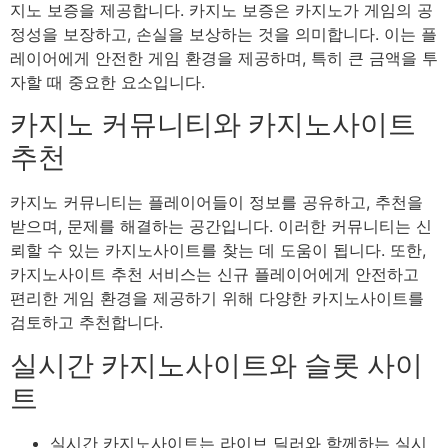
지노 보증을 제공합니다. 카지노 보증은 카지노가 게임의 공
정성을 보장하고, 손실을 보상하는 것을 의미합니다. 이는 플
레이어에게 안전한 게임 환경을 제공하며, 특히 큰 금액을 투
자할 때 중요한 요소입니다.
카지노 커뮤니티와 카지노사이트
추천
카지노 커뮤니티는 플레이어들이 정보를 공유하고, 추천을
받으며, 문제를 해결하는 공간입니다. 이러한 커뮤니티는 신
뢰할 수 있는 카지노사이트를 찾는 데 도움이 됩니다. 또한,
카지노사이트 추천 서비스는 신규 플레이어에게 안전하고
편리한 게임 환경을 제공하기 위해 다양한 카지노사이트를
검토하고 추천합니다.
실시간 카지노사이트와 슬롯 사이
트
실시간 카지노사이트는 라이브 딜러와 함께하는 실시