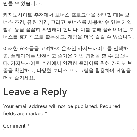
만들 수 있습니다.
카지노사이트 추천에서 보너스 프로그램을 선택할 때는 보
너스 조건, 유효 기간, 그리고 보너스를 사용할 수 있는 게임
범위 등을 꼼꼼히 확인해야 합니다. 이를 통해 플레이어는 보
너스를 효과적으로 활용하고, 게임을 더욱 즐길 수 있습니다.
이러한 요소들을 고려하여 온라인 카지노사이트를 선택하
면, 플레이어는 안전하고 즐거운 게임 경험을 할 수 있습니
다. 카지노사이트 추천에서 안전한 플레이를 위해 카지노 보
증을 확인하고, 다양한 보너스 프로그램을 활용하여 게임을
더욱 즐기세요.
Leave a Reply
Your email address will not be published.
Required
fields are marked
*
Comment
*