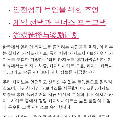
안전성과 보안을 위한 조언
게임 선택과 보너스 프로그램
游戏选择与奖励计划
한국에서 온라인 카지노를 즐기려는 사람들을 위해, 이 리뷰
는 실시간 카지노사이트, 특히 킹덤 카지노사이트와 우리 카
지노를 포함한 다양한 온라인 카지노를 평가하였습니다. 이
리뷰에서는 카지노 보증, 카지노사이트 모음, 카지노 커뮤니
티, 그리고 슬롯 사이트에 대한 정보를 제공합니다.
우리 카지노는 안전하고 신뢰할 수 있는 플랫폼으로 알려져
있으며, 다양한 게임과 보너스를 제공합니다. 또한, 카지노
보증을 통해 플레이어의 자금 안전을 보장합니다. 실시간 카
지노사이트 중에서 킹덤 카지노사이트는 높은 품질의 게임
과 우수한 고객 서비스로 유명합니다.
카지노사이트 모음은 플레이어에게 다양한 옵션을 제공하