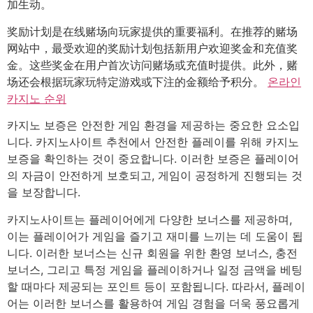
加生动。
奖励计划是在线赌场向玩家提供的重要福利。在推荐的赌场
网站中，最受欢迎的奖励计划包括新用户欢迎奖金和充值奖
金。这些奖金在用户首次访问赌场或充值时提供。此外，赌
场还会根据玩家玩特定游戏或下注的金额给予积分。
온라인
카지노 순위
카지노 보증은 안전한 게임 환경을 제공하는 중요한 요소입
니다. 카지노사이트 추천에서 안전한 플레이를 위해 카지노
보증을 확인하는 것이 중요합니다. 이러한 보증은 플레이어
의 자금이 안전하게 보호되고, 게임이 공정하게 진행되는 것
을 보장합니다.
카지노사이트는 플레이어에게 다양한 보너스를 제공하며,
이는 플레이어가 게임을 즐기고 재미를 느끼는 데 도움이 됩
니다. 이러한 보너스는 신규 회원을 위한 환영 보너스, 충전
보너스, 그리고 특정 게임을 플레이하거나 일정 금액을 베팅
할 때마다 제공되는 포인트 등이 포함됩니다. 따라서, 플레이
어는 이러한 보너스를 활용하여 게임 경험을 더욱 풍요롭게