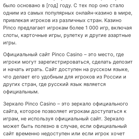
было основано в [год] году. С тех пор оно стало
одним из самых популярных онлайн-казино в мире,
привлекая игроков из различных стран. Казино
Pinco предлагает игрокам более 1 000 игр, включая
слоты, карточные игры, рулетку и другие азартные
игры.
Официальный сайт Pinco Casino – это место, где
игроки могут зарегистрироваться, сделать депозит
и начать играть. Сайт доступен на русском языке,
что делает его удобным для игроков из России и
других стран, где русский язык является
официальным.
Зеркало Pinco Casino – это зеркало официального
сайта, которое позволяет игрокам доступаться к
играм, не используя официальный сайт. Зеркало
может быть полезно в случае, если официальный
сайт временно недоступен или если игрок хочет