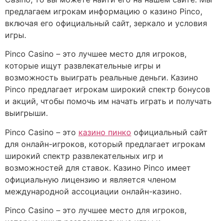
предлагаем игрокам информацию о казино Pinco,
включая его официальный сайт, зеркало и условия
игры.
Pinco Casino – это лучшее место для игроков,
которые ищут развлекательные игры и
возможность выиграть реальные деньги. Казино
Pinco предлагает игрокам широкий спектр бонусов
и акций, чтобы помочь им начать играть и получать
выигрыши.
Pinco Casino – это
казино пинко
официальный сайт
для онлайн-игроков, который предлагает игрокам
широкий спектр развлекательных игр и
возможностей для ставок. Казино Pinco имеет
официальную лицензию и является членом
международной ассоциации онлайн-казино.
Pinco Casino – это лучшее место для игроков,