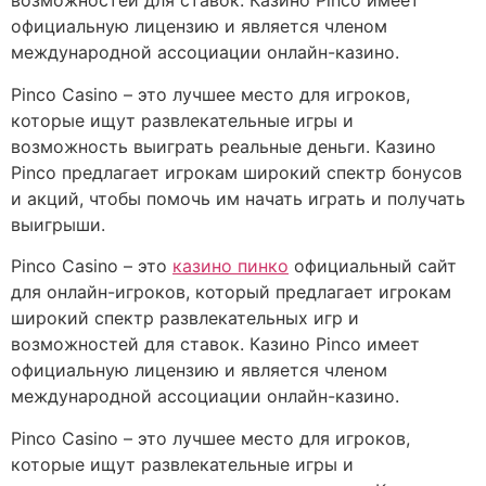
возможностей для ставок. Казино Pinco имеет
официальную лицензию и является членом
международной ассоциации онлайн-казино.
Pinco Casino – это лучшее место для игроков,
которые ищут развлекательные игры и
возможность выиграть реальные деньги. Казино
Pinco предлагает игрокам широкий спектр бонусов
и акций, чтобы помочь им начать играть и получать
выигрыши.
Pinco Casino – это
казино пинко
официальный сайт
для онлайн-игроков, который предлагает игрокам
широкий спектр развлекательных игр и
возможностей для ставок. Казино Pinco имеет
официальную лицензию и является членом
международной ассоциации онлайн-казино.
Pinco Casino – это лучшее место для игроков,
которые ищут развлекательные игры и