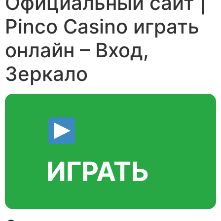
Официальный сайт |
Pinco Casino играть
онлайн – Вход,
Зеркало
ИГРАТЬ