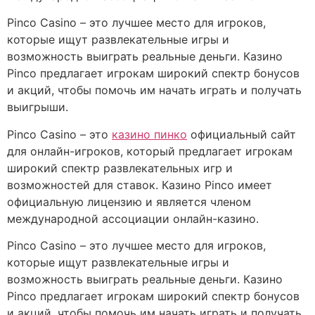
Pinco Casino – это лучшее место для игроков,
которые ищут развлекательные игры и
возможность выиграть реальные деньги. Казино
Pinco предлагает игрокам широкий спектр бонусов
и акций, чтобы помочь им начать играть и получать
выигрыши.
Pinco Casino – это
казино пинко
официальный сайт
для онлайн-игроков, который предлагает игрокам
широкий спектр развлекательных игр и
возможностей для ставок. Казино Pinco имеет
официальную лицензию и является членом
международной ассоциации онлайн-казино.
Pinco Casino – это лучшее место для игроков,
которые ищут развлекательные игры и
возможность выиграть реальные деньги. Казино
Pinco предлагает игрокам широкий спектр бонусов
и акций, чтобы помочь им начать играть и получать