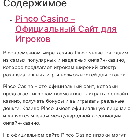
Содержимое
Pinco Casino –
Официальный Сайт для
Игроков
В современном мире казино Pinco является одним
из самых популярных и надежных онлайн-казино,
которое предлагает игрокам широкий спектр
развлекательных игр и возможностей для ставок.
Pinco Casino – это официальный сайт, который
предлагает игрокам возможность играть в онлайн-
казино, получать бонусы и выигрывать реальные
деньги. Казино Pinco имеет официальную лицензию
и является членом международной ассоциации
онлайн-казино.
На официальном сайте Pinco Casino игроки могут