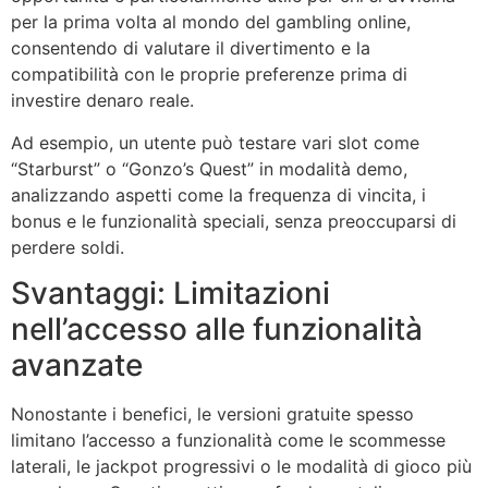
per la prima volta al mondo del gambling online,
consentendo di valutare il divertimento e la
compatibilità con le proprie preferenze prima di
investire denaro reale.
Ad esempio, un utente può testare vari slot come
“Starburst” o “Gonzo’s Quest” in modalità demo,
analizzando aspetti come la frequenza di vincita, i
bonus e le funzionalità speciali, senza preoccuparsi di
perdere soldi.
Svantaggi: Limitazioni
nell’accesso alle funzionalità
avanzate
Nonostante i benefici, le versioni gratuite spesso
limitano l’accesso a funzionalità come le scommesse
laterali, le jackpot progressivi o le modalità di gioco più