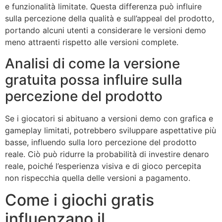
e funzionalità limitate. Questa differenza può influire
sulla percezione della qualità e sull’appeal del prodotto,
portando alcuni utenti a considerare le versioni demo
meno attraenti rispetto alle versioni complete.
Analisi di come la versione
gratuita possa influire sulla
percezione del prodotto
Se i giocatori si abituano a versioni demo con grafica e
gameplay limitati, potrebbero sviluppare aspettative più
basse, influendo sulla loro percezione del prodotto
reale. Ciò può ridurre la probabilità di investire denaro
reale, poiché l’esperienza visiva e di gioco percepita
non rispecchia quella delle versioni a pagamento.
Come i giochi gratis
influenzano il