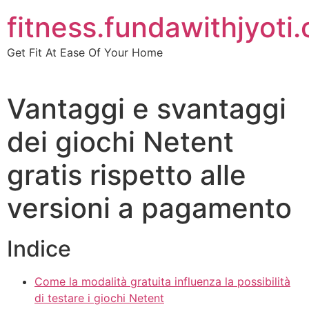
Skip
fitness.fundawithjyoti
to
content
Get Fit At Ease Of Your Home
Vantaggi e svantaggi
dei giochi Netent
gratis rispetto alle
versioni a pagamento
Indice
Come la modalità gratuita influenza la possibilità
di testare i giochi Netent