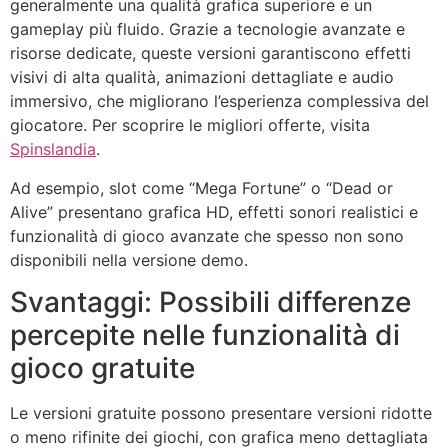
generalmente una qualità grafica superiore e un
gameplay più fluido. Grazie a tecnologie avanzate e
risorse dedicate, queste versioni garantiscono effetti
visivi di alta qualità, animazioni dettagliate e audio
immersivo, che migliorano l’esperienza complessiva del
giocatore. Per scoprire le migliori offerte, visita
Spinslandia
.
Ad esempio, slot come “Mega Fortune” o “Dead or
Alive” presentano grafica HD, effetti sonori realistici e
funzionalità di gioco avanzate che spesso non sono
disponibili nella versione demo.
Svantaggi: Possibili differenze
percepite nelle funzionalità di
gioco gratuite
Le versioni gratuite possono presentare versioni ridotte
o meno rifinite dei giochi, con grafica meno dettagliata