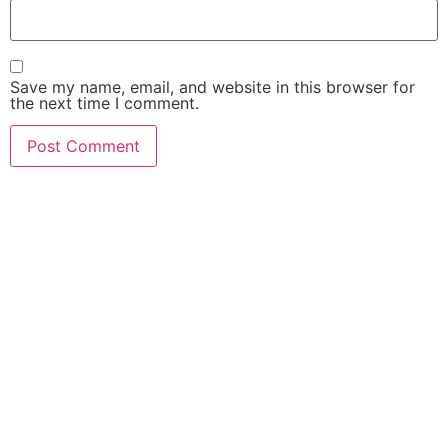
Save my name, email, and website in this browser for
the next time I comment.