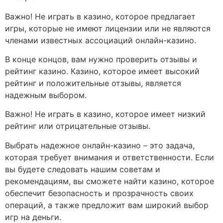
Важно! Не играть в казино, которое предлагает
игры, которые не имеют лицензии или не являются
членами известных ассоциаций онлайн-казино.
В конце концов, вам нужно проверить отзывы и
рейтинг казино. Казино, которое имеет высокий
рейтинг и положительные отзывы, является
надежным выбором.
Важно! Не играть в казино, которое имеет низкий
рейтинг или отрицательные отзывы.
Выбрать надежное онлайн-казино – это задача,
которая требует внимания и ответственности. Если
вы будете следовать нашим советам и
рекомендациям, вы сможете найти казино, которое
обеспечит безопасность и прозрачность своих
операций, а также предложит вам широкий выбор
игр на деньги.