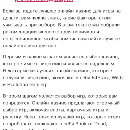
Если вы ищете лучшее онлайн-казино для игры на
деньги, вам нужно знать, какие факторы стоит
учитывать при выборе. В этом тексте мы собрали
рекомендации экспертов для новичков и
профессионалов, чтобы помочь вам найти лучшее
онлайн-казино для вас.
Первым и важным шагом является выбор казино,
которое имеет лицензию и является надежным.
Некоторые из лучших онлайн-казино, которые
получили лицензию, включают в себя BitStarz, Wildz
и Evolution Gaming.
Вторым шагом является выбор игр, которые вам
понравятся. Онлайн-казино предлагают огромный
выбор игр, включая слоты, карточные игры и
рулетку. Некоторые из лучших игр, которые стоит
попробовать, включают в себя Book of Dead,