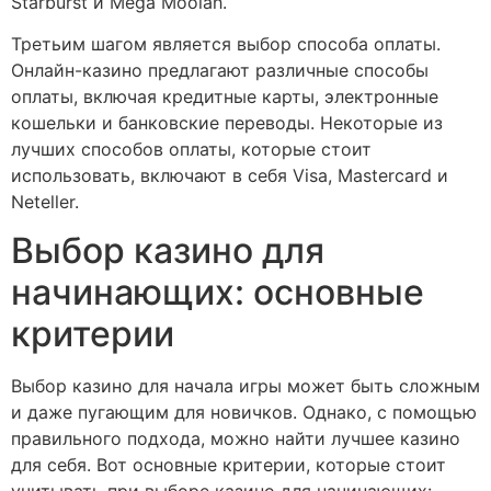
Starburst и Mega Moolah.
Третьим шагом является выбор способа оплаты.
Онлайн-казино предлагают различные способы
оплаты, включая кредитные карты, электронные
кошельки и банковские переводы. Некоторые из
лучших способов оплаты, которые стоит
использовать, включают в себя Visa, Mastercard и
Neteller.
Выбор казино для
начинающих: основные
критерии
Выбор казино для начала игры может быть сложным
и даже пугающим для новичков. Однако, с помощью
правильного подхода, можно найти лучшее казино
для себя. Вот основные критерии, которые стоит