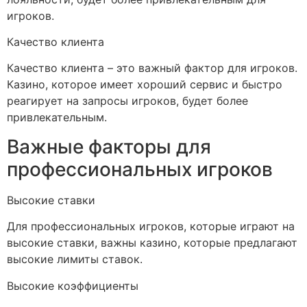
игроков.
Качество клиента
Качество клиента – это важный фактор для игроков.
Казино, которое имеет хороший сервис и быстро
реагирует на запросы игроков, будет более
привлекательным.
Важные факторы для
профессиональных игроков
Высокие ставки
Для профессиональных игроков, которые играют на
высокие ставки, важны казино, которые предлагают
высокие лимиты ставок.
Высокие коэффициенты