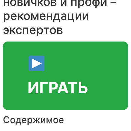
новичков и профи –
рекомендации
экспертов
ИГРАТЬ
Содержимое