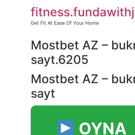
Skip
fitness.fundawith
to
content
Get Fit At Ease Of Your Home
Mostbet AZ – bukm
sayt.6205
Mostbet AZ – bukm
sayt
OYNA