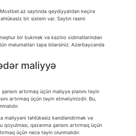
. Mostbet.az saytında qeydiyyatdan keçirə
əhlükəsiz bir sistem var. Saytın rəsmi
 məşhur bir bukmek və kazino xidmətlərindən
bütün məlumatları tapa bilərsiniz. Azerbaycanda
ədər maliyyə
şansını artırmaq üçün maliyyə planını təyin
nı artırmaq üçün təyin etməliyinizdir. Bu,
malıdır.
zda maliyyəni təhlükəsiz kəndləndirmək və
ru qoyulması, qazanma şansını artırmaq üçün
tırmaq üçün necə təyin olunmalıdır.