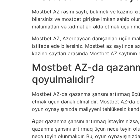
Mostbet AZ rəsmi saytı, bukmek ve kazino xid
bilərsiniz və mostbet girişinə imkan sahib ol
məlumatları və xidmətləri əldə etmək üçün mo
Mostbet AZ, Azerbaycan danışanları üçün məhs
istifadə edə bilərsiniz. Mostbet az saytında a
kazino saytları arasında Mostbet AZ saytının m
Mostbet AZ-da qazanma
qoyulmalıdır?
Mostbet AZ-da qazanma şansını artırmaq üçün 
etmək üçün dənəli olmalıdır. Mostbet AZ-da oy
oyun oynayışınızda maliyyəni təhlükəsiz kənd
Əgər qazanma şansını artırmaq istəyirsinizsə,
qazanma şansını artırmaq üçün necə təyin ol
necə təyin olunmalıdır. Bu, oyun oynayışınızd