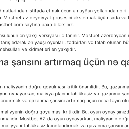
mətlərindən istifadə etmək üçün ən uyğun yollarından biri
un. Mostbet az qeydiyyat prosesini əks etmək üçün sadə və t
stbet.com saytına baxa bilərsiniz.
ulunun ən yaxşı versiyası ilə tanınır. Mostbet azerbaycan
xtarış edərək ən yaxşı oyunları, tədbirləri və tələb olunan 
əhsulları və xidmətləri ən yaxşıdır.
 şansını artırmaq üçün nə q
maliyyənin doğru qoyulması kritik önəmlidir. Bu, qazanma 
un oynayarkən, maliyyə planını təhlükəsiz və qazanma şansı
ləndirmək və qazanma şansını artırmaq üçün necə təyin olun
 maliyyənin doğru qoyulması kritikdir. Bu, oyun oynayışını
unmalıdır. Mostbet AZ-da oyun oynayarkən, maliyyənin doğ
a maliyyəni təhlükəsiz kəndləndirmək və qazanma şansını ar