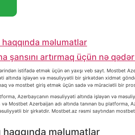
ı haqqında məlumatlar
 şansını artırmaq üçün nə qədər 
rindən istifadə etmək üçün ən yaxşı veb sayt. Mostbet Aze
 altında işləyən və məsuliyyətli bir şirkətdən xidmət göndə
q və mostbet giriş etmək üçün sadə və müraciətli bir pros
tforma, Azerbaycanın məsuliyyəti altında işləyən və məsuli
n və Mostbet Azerbaijan adı altında tanınan bu platforma, A
suliyyətli bir şirkətdir. Mostbet.az rəsmi saytından mostb
ı haqqında məlumatlar