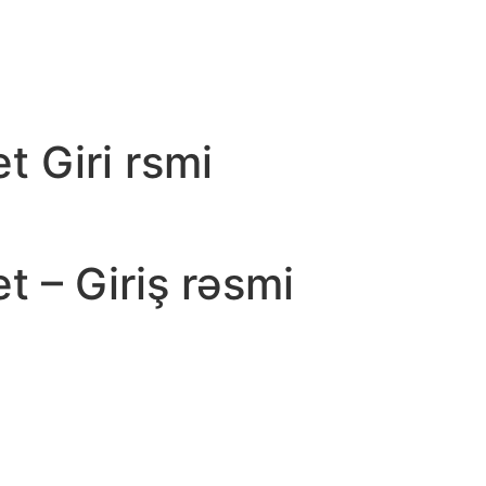
 Giri rsmi
 – Giriş rəsmi