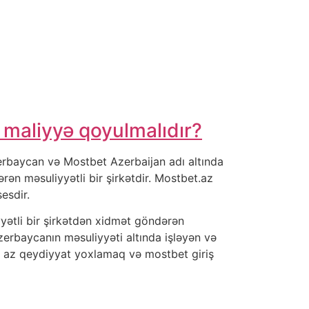
maliyyə qoyulmalıdır?
rbaycan və Mostbet Azerbaijan adı altında
rən məsuliyyətli bir şirkətdir. Mostbet.az
esdir.
yyətli bir şirkətdən xidmət göndərən
zerbaycanın məsuliyyəti altında işləyən və
et az qeydiyyat yoxlamaq və mostbet giriş