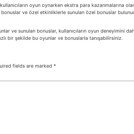
llanıcıların oyun oynarken ekstra para kazanmalarına olanak
ar bonuslar ve özel etkinliklerle sunulan özel bonuslar bulunu
r ve sunulan bonuslar, kullanıcıların oyun deneyimini daha 
ı bir şekilde bu oyunlar ve bonuslarla tanışabilirsiniz.
uired fields are marked
*