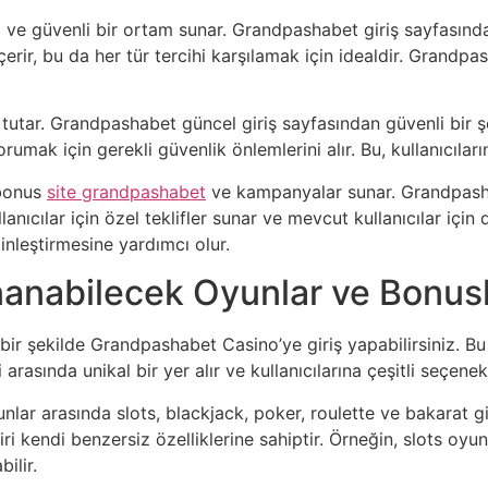
ve güvenli bir ortam sunar. Grandpashabet giriş sayfasında
rir, bu da her tür tercihi karşılamak için idealdir. Grandpash
tutar. Grandpashabet güncel giriş sayfasından güvenli bir şe
 korumak için gerekli güvenlik önlemlerini alır. Bu, kullanıcıl
 bonus
site grandpashabet
ve kampanyalar sunar. Grandpashab
ullanıcılar için özel teklifler sunar ve mevcut kullanıcılar içi
inleştirmesine yardımcı olur.
anabilecek Oyunlar ve Bonusl
ir şekilde Grandpashabet Casino’ye giriş yapabilirsiniz. Bu s
rasında unikal bir yer alır ve kullanıcılarına çeşitli seçenek
r arasında slots, blackjack, poker, roulette ve bakarat gi
biri kendi benzersiz özelliklerine sahiptir. Örneğin, slots oyu
ilir.