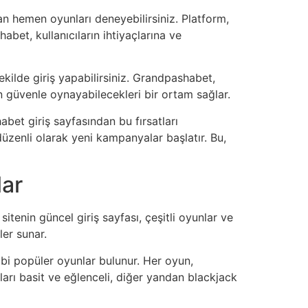
n hemen oyunları deneyebilirsiniz. Platform,
abet, kullanıcıların ihtiyaçlarına ve
kilde giriş yapabilirsiniz. Grandpashabet,
arın güvenle oynayabilecekleri bir ortam sağlar.
et giriş sayfasından bu fırsatları
n düzenli olarak yeni kampanyalar başlatır. Bu,
ar
itenin güncel giriş sayfası, çeşitli oyunlar ve
ler sunar.
bi popüler oyunlar bulunur. Her oyun,
nları basit ve eğlenceli, diğer yandan blackjack