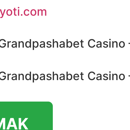
jyoti.com
Grandpashabet Casino
Grandpashabet Casino
MAK