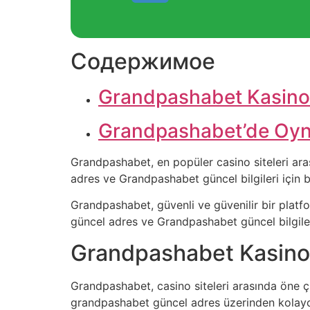
Содержимое
Grandpashabet Kasino
Grandpashabet’de Oyn
Grandpashabet, en popüler casino siteleri ara
adres ve Grandpashabet güncel bilgileri için b
Grandpashabet, güvenli ve güvenilir bir platf
güncel adres ve Grandpashabet güncel bilgileri
Grandpashabet Kasino
Grandpashabet, casino siteleri arasında öne ç
grandpashabet güncel adres üzerinden kolayca u