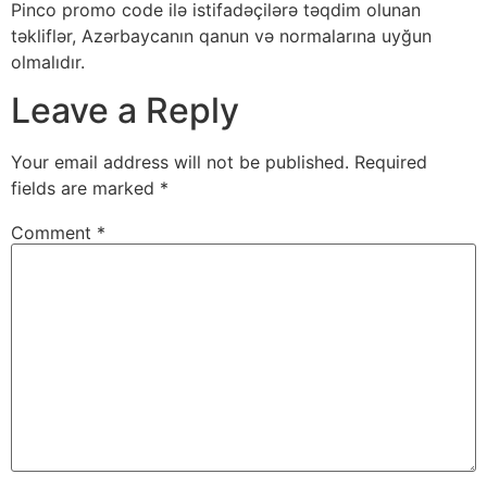
Pinco promo code ilə istifadəçilərə təqdim olunan
təkliflər, Azərbaycanın qanun və normalarına uyğun
olmalıdır.
Leave a Reply
Your email address will not be published.
Required
fields are marked
*
Comment
*