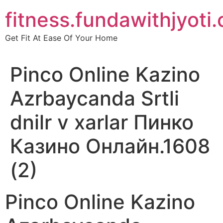
Skip
fitness.fundawithjyoti
to
content
Get Fit At Ease Of Your Home
Pinco Online Kazino
Azrbaycanda Srtli
dnilr v xarlar Пинко
Казино Онлайн.1608
(2)
Pinco Online Kazino