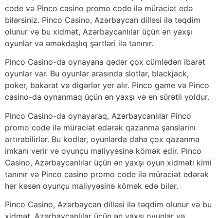
code və Pinco casino promo code ilə müraciət edə
bilərsiniz. Pinco Casino, Azərbaycan dilləsi ilə təqdim
olunur və bu xidmət, Azərbaycanlılar üçün ən yaxşı
oyunlar və əməkdaşlıq şərtləri ilə tanınır.
Pinco Casino-da oynayana qədər çox cümlədən ibarət
oyunlar var. Bu oyunlar arasında slotlar, blackjack,
poker, bakarat və digərlər yer alır. Pinco game və Pinco
casino-da oynanmaq üçün ən yaxşı və en sürətli yoldur.
Pinco Casino-da oynayaraq, Azərbaycanlılar Pinco
promo code ilə müraciət edərək qazanma şanslarını
artırabilirlər. Bu kodlar, oyunlarda daha çox qazanma
imkanı verir və oyunçu maliyyəsinə kömək edir. Pinco
Casino, Azərbaycanlılar üçün ən yaxşı oyun xidməti kimi
tanınır və Pinco casino promo code ilə müraciət edərək
hər kəsən oyunçu maliyyəsinə kömək edə bilər.
Pinco Casino, Azərbaycan dilləsi ilə təqdim olunur və bu
xidmət, Azərbaycanlılar üçün ən yaxşı oyunlar və