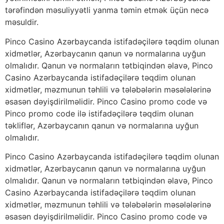
tərəfindən məsuliyyətli yanma təmin etmək üçün necə
məsuldir.
Pinco Casino Azərbaycanda istifadəçilərə təqdim olunan
xidmətlər, Azərbaycanın qanun və normalarına uyğun
olmalıdır. Qanun və normaların tətbiqindən əlavə, Pinco
Casino Azərbaycanda istifadəçilərə təqdim olunan
xidmətlər, məzmunun təhlili və tələbələrin məsələlərinə
əsasən dəyişdirilməlidir. Pinco Casino promo code və
Pinco promo code ilə istifadəçilərə təqdim olunan
təkliflər, Azərbaycanın qanun və normalarına uyğun
olmalıdır.
Pinco Casino Azərbaycanda istifadəçilərə təqdim olunan
xidmətlər, Azərbaycanın qanun və normalarına uyğun
olmalıdır. Qanun və normaların tətbiqindən əlavə, Pinco
Casino Azərbaycanda istifadəçilərə təqdim olunan
xidmətlər, məzmunun təhlili və tələbələrin məsələlərinə
əsasən dəyişdirilməlidir. Pinco Casino promo code və