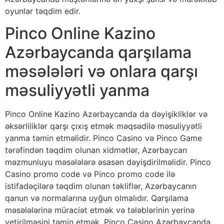
oyunlar təqdim edir.
Pinco Online Kazino
Azərbaycanda qarşılama
məsələləri və onlara qarşı
məsuliyyətli yanma
Pinco Online Kazino Azərbaycanda da dəyişikliklər və
əksərliliklər qarşı çıxış etmək məqsədilə məsuliyyətli
yanma təmin etməlidir. Pinco Casino və Pinco Game
tərəfindən təqdim olunan xidmətlər, Azərbaycan
məzmunluyu məsələlərə əsasən dəyişdirilməlidir. Pinco
Casino promo code və Pinco promo code ilə
istifadəçilərə təqdim olunan təkliflər, Azərbaycanın
qanun və normalarına uyğun olmalıdır. Qarşılama
məsələlərinə müraciət etmək və tələblərinin yerinə
yetirilməsini təmin etmək, Pinco Casino Azərbaycanda