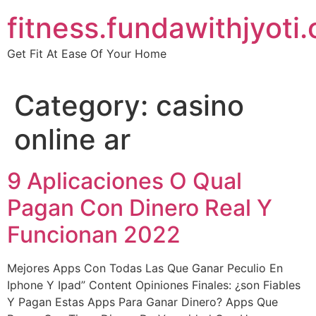
Skip
fitness.fundawithjyoti
to
content
Get Fit At Ease Of Your Home
Category:
casino
online ar
9 Aplicaciones O Qual
Pagan Con Dinero Real Y
Funcionan 2022
Mejores Apps Con Todas Las Que Ganar Peculio En
Iphone Y Ipad” Content Opiniones Finales: ¿son Fiables
Y Pagan Estas Apps Para Ganar Dinero? Apps Que